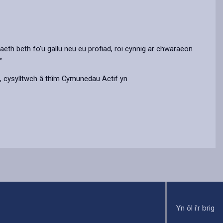
th beth fo’u gallu neu eu profiad, roi cynnig ar chwaraeon
”
, cysylltwch â thîm Cymunedau Actif yn
Yn ôl i'r brig