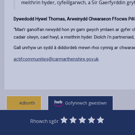
meithrin hyder, cyfeillgarwch, a Sir Gaerfyrddin gry
Dywedodd Hywel Thomas, Arweinydd Chwaraeon Ffocws Pêl-
“Mae’r ganolfan newydd hon yn gam gwych ymlaen ar gyfer chw
cadair olwyn, cael hwyl, a meithrin hyder. Diolch i’n partneria
Gall unrhyw un sydd â diddordeb mewn rhoi cynnig ar chwara
actifcommunities@carmarthenshire.gov.uk
.
Adborth
Gofynnwch gwestiwn
0
1
2
3
4
5
Rhowch sgôr
Stars
SUBMIT
Star
Stars
Stars
Stars
Stars
RATING