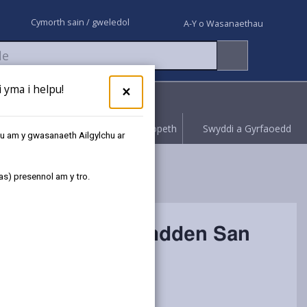
Cymorth sain / gweledol
A-Y o Wasanaethau
yma i helpu!
×
Rhoi gwybod
Hawliwch bopeth
Swyddi a Gyrfaoedd
au am y gwasanaeth Ailgylchu ar
as) presennol am y tro.
g Nghanolfan Hamdden San