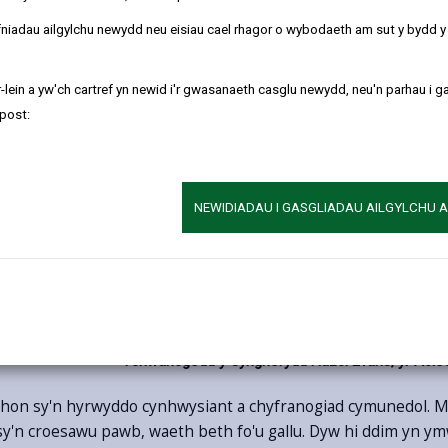
Mae hwb chwaraeon cadair olwyn newydd sbon we
refniadau ailgylchu newydd neu eisiau cael rhagor o wybodaeth am sut y bydd 
Raglen Chwaraeon Ffocws Actif, gan gynnig sesiy
diddordeb mewn rhoi cynnig ar chwaraeon cadair 
-lein a yw'ch cartref yn newid i'r gwasanaeth casglu newydd, neu'n parhau i g
dyddiol ai peidio.
post:
Wedi'i ddatblygu mewn partneriaeth â Phêl-fasg
y Scarlets, mae'r hwb yn rhoi cyfle i gyfranogwyr r
tair wythnos. Mae'r sesiynau'n digwydd bob dydd 
olwyn chwaraeon, wedi'u darparu.
NEWIDIADAU I GASGLIADAU AILGYLCHU 
Er mai'r prif nod yw darparu cyfleoedd i ddefnyd
gorfforol abl gymryd rhan gan sicrhau bod hwyl gy
Mae'r sesiynau ar agor i bob gallu ac wedi'u han
gweithgaredd corfforol mewn amgylchedd croesa
Ychwanegodd y Cynghorydd Hazel Evans, yr Aelod 
us hon sy'n hyrwyddo cynhwysiant a chyfranogiad cymunedol. 
dd sy'n croesawu pawb, waeth beth fo'u gallu. Dyw hi ddim yn