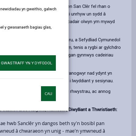
di lansio yng Nghanolfan Hamdden San Clêr fel rhan o
y newidiadau yn gweithio, galwch
nau cynhwysol, hwyliog a diddorol i unrhyw un sydd â
olwyn - p'un a ydynt yn defnyddio cadair olwyn ym mywyd
ael y gwasanaeth bagiau glas,
ed Cymru, Chwaraeon Anabledd Cymru, a Sefydliad Cymunedol
oi cynnig ar bêl-fasged cadair olwyn, tenis a rygbi ar gylchdro
Mercher am 5pm, gyda'r holl offer, gan gynnwys cadeiriau
A GWASTRAFF YN Y DYFODOL
dwyr cadair olwyn, mae croeso i gyfranogwyr nad ydynt yn
da theulu neu ffrindiau yn ganolog i lwyddiant y sesiynau.
elu at hyrwyddo cynhwysiant, chwalu rhwystrau, ac annog
CAU
wgar a chefnogol.
Cabinet dros Adfywio, Hamdden, Diwylliant a Thwristiaeth:
Mae hwb Sanclêr yn dangos beth sy'n bosibl pan
 ymwneud â chwaraeon yn unig - mae'n ymwneud â