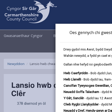
Oes gennych chi gwesti
Gwasanaethaur Cyngor
Busnes
Cyngor a Democrati
Drwy gydol mis Awst, bydd Swyddo
Wahân newydd, a fydd yn cael ei 
Newyddion
Lansio hwb chwaraeon cadair olwyn cynhwysol newyd
Gallan nhw hefyd roi gwybodaeth 
Hwb Caerfyrddin
- Bob dydd Llun
Hwb Llanelli
- Bob dydd Iau, 9am
Lansio hwb chwaraeon cada
Canolfan Tywysoges Gwenllian, 
Clêr
Neuadd Goffa Talacharn
- dydd 
Y Gât, Sanclêr
- dydd Iau 12 Aws
378 diwrnod yn ôl
Clwb Rygbi Llanybydder
- dydd M
Neuadd y Dref, Hendy-gwyn ar Da