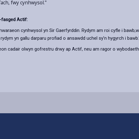
fach, fwy cynhwysol."
fasged Actif:
araeon cynhwysol yn Sir Gaerfyrddin. Rydym am roi cyfle i bawb,wae
id, rydym yn gallu darparu profiad o ansawdd uchel sy’n hygyrch i bawb.
eon cadair olwyn gofrestru drwy ap Actif, neu am ragor o wybodaeth