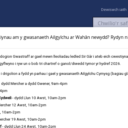
Dewiswch iaith
ynau am y gwasanaeth Ailgylchu ar Wahân newydd? Rydyn ni 
aeth
Newyddion
Fy Nghyfrifon
Talu
Cyflwyno cais
gion Gwastraff ar gael mewn lleoliadau ledled Sir Gâr i ateb eich cwestiyn
gyflwyno i ryw un o bob tri chartref o ganol/diwedd tymor yr hydref 2026.
d yng Nghanolfan Hamdden San Clêr
i drigolion a fydd yn parhau i gael y gwasanaeth Ailgylchu Cymysg (bagiau gl
, dydd Mercher a dydd Gwener, 9am-4pm
-4pm
ir olwyn cynhwysol newydd yn
Cydweli
- dydd Llun 10 Awst, 10am-2pm
Mercher 12 Awst, 10am-2pm
t, 10am-2pm
ercher 19 Awst, 10am-2pm
f
- dydd Llun 24 Awst, 10am-2pm