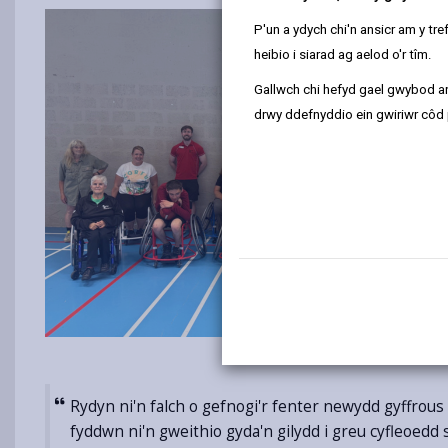
P'un a ydych chi'n ansicr am y t
heibio i siarad ag aelod o'r tîm.
Gallwch chi hefyd gael gwybod ar
drwy ddefnyddio ein gwiriwr côd 
Rydyn ni'n falch o gefnogi'r fenter newydd gyffro
fyddwn ni'n gweithio gyda'n gilydd i greu cyfleoe