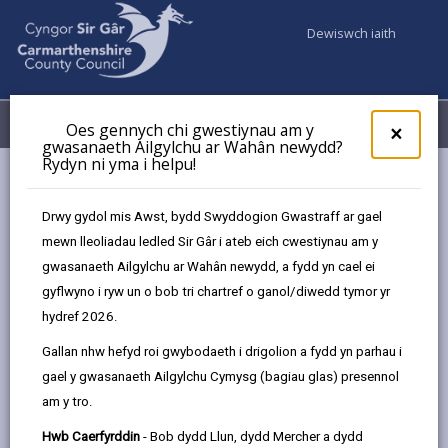
Dewiswch iaith
Fy Nghyfrifon
Dewislen
Oes gennych chi gwestiynau am y
×
gwasanaeth Ailgylchu ar Wahân newydd?
Rydyn ni yma i helpu!
Newyddion
Dathlu Wythnos Natur Cymru 2025
Drwy gydol mis Awst, bydd Swyddogion Gwastraff ar gael
mewn lleoliadau ledled Sir Gâr i ateb eich cwestiynau am y
gwasanaeth Ailgylchu ar Wahân newydd, a fydd yn cael ei
Dathlu Wythnos Natur
gyflwyno i ryw un o bob tri chartref o ganol/diwedd tymor yr
Cymru 2025
hydref 2026.
402 diwrnod yn ôl
Gallan nhw hefyd roi gwybodaeth i drigolion a fydd yn parhau i
gael y gwasanaeth Ailgylchu Cymysg (bagiau glas) presennol
am y tro.
Hwb Caerfyrddin
- Bob dydd Llun, dydd Mercher a dydd