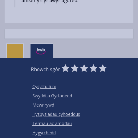
amser yn yr awyr agored.”
0
1
2
3
4
5
Rhowch sgôr
Stars
SUBMIT
Star
Stars
Stars
Stars
Stars
RATING
Cysylltu â ni
Swyddi a Gyrfaoedd
Mewnrywd
Hysbysiadau cyhoeddus
Termau ac amodau
Hygyrchedd