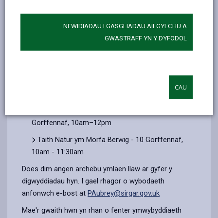
partneriaeth â'r Gwasanaeth Hamdden Awyr Agored,
yn cynnal cyfres o ddigwyddiadau a gweithgareddau
NEWIDIADAU I GASGLIADAU AILGYLCHU A
am ddim, gan gynnwys:
GWASTRAFF YN Y DYFODOL
Saffari ar Lan y Môr ar draeth Cefn Sidan - 5
Gorffennaf, 10am–12pm
Gweithgareddau Natur yn Llyn Llech Owain - 6
CAU
Gorffennaf, 10:30am–2pm
Saffari ar Lan y Môr ar draeth Cefn Sidan - 9
Gorffennaf, 10am–12pm
Taith Natur ym Morfa Berwig - 10 Gorffennaf,
10am - 11:30am
Does dim angen archebu ymlaen llaw ar gyfer y
digwyddiadau hyn. I gael rhagor o wybodaeth
anfonwch e-bost at
PAubrey@sirgar.gov.uk
Mae'r gwaith hwn yn rhan o fenter ymwybyddiaeth