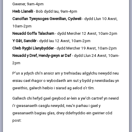
Gwener, 9am-4pm
Hwb Llanelli
- Bob dydd Iau, 9am-4pm
Canolfan Tywysoges Gwenllian, Cydweli
- dydd Llun 10 Awst,
10am-2pm
Neuadd Goffa Talacharn
- dydd Mercher 12 Awst, 10am-2pm
Y Gât, Sanclêr
- dydd Iau 12 Awst, 10am-2pm
Clwb Rygbi Llanybydder
- dydd Mercher 19 Awst, 10am-2pm
Neuadd y Dref, Hendy-gwyn ar Daf
- dydd Llun 24 Awst, 10am-
2pm
Mae Cyngor Sir Caerfyrddin yn cefnogi Wythnos Natur
Cymru 2025 rhwng 5 a 13 Gorffennaf, ac yn annog
P'un a ydych chi'n ansicr am y trefniadau ailgylchu newydd neu
trigolion i gymryd rhan yn yr wythnos genedlaethol hon
eisiau cael rhagor o wybodaeth am sut y bydd y newidiadau yn
sy'n dathlu bywyd gwyllt a mannau naturiol Cymru.
gweithio, galwch heibio i siarad ag aelod o'r tîm.
Mae thema eleni, 'Bwriwch Olwg Fanylach', yn annog
Gallwch chi hefyd gael gwybod ar-lein a yw'ch cartref yn newid
cymunedau i gysylltu â'u hamgylchedd lleol, dysgu am
i'r gwasanaeth casglu newydd, neu'n parhau i gael y
rywogaethau brodorol, a chymryd camau syml i helpu
gwasanaeth bagiau glas, drwy ddefnyddio ein gwiriwr côd
natur i ffynnu.
post:
Drwy gydol yr wythnos, bydd yr Awdurdod Lleol, mewn