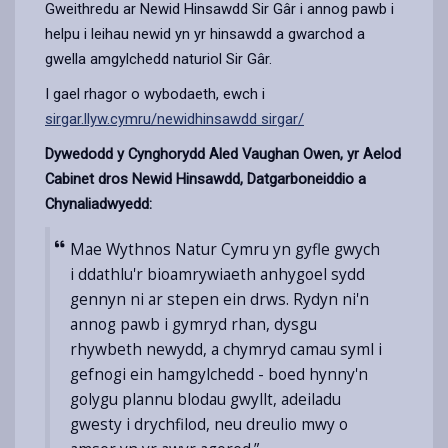
Gweithredu ar Newid Hinsawdd Sir Gâr i annog pawb i
helpu i leihau newid yn yr hinsawdd a gwarchod a
gwella amgylchedd naturiol Sir Gâr.
I gael rhagor o wybodaeth, ewch i
sirgar.llyw.cymru/newidhinsawdd sirgar/
Dywedodd y Cynghorydd Aled Vaughan Owen, yr Aelod
Cabinet dros Newid Hinsawdd, Datgarboneiddio a
Chynaliadwyedd:
Mae Wythnos Natur Cymru yn gyfle gwych
i ddathlu'r bioamrywiaeth anhygoel sydd
gennyn ni ar stepen ein drws. Rydyn ni'n
annog pawb i gymryd rhan, dysgu
rhywbeth newydd, a chymryd camau syml i
gefnogi ein hamgylchedd - boed hynny'n
golygu plannu blodau gwyllt, adeiladu
gwesty i drychfilod, neu dreulio mwy o