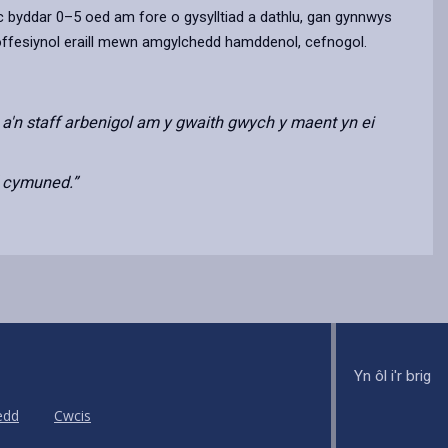
 byddar 0–5 oed am fore o gysylltiad a dathlu, gan gynnwys
offesiynol eraill mewn amgylchedd hamddenol, cefnogol.
a'n staff arbenigol am y gwaith gwych y maent yn ei
d cymuned.”
Yn ôl i'r brig
edd
Cwcis