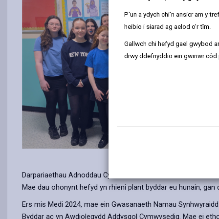
P'un a ydych chi'n ansicr am y t
heibio i siarad ag aelod o'r tîm.
Gallwch chi hefyd gael gwybod ar
drwy ddefnyddio ein gwiriwr côd 
Darpariaethau Adnoddau Cynradd ac Uwchradd neu fel Athra
Mae dau ohonynt hefyd yn rhieni plant byddar eu hunain, gan
Ers mis Medi 2024, mae ein Gwasanaeth Namau Synhwyraidd w
Byddar ac yn Awdiolegydd Addysgol Cymwysedig. Mae ei ethos w