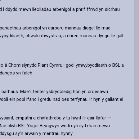
i ddydd mewn lleoliadau arbenigol a phrif ffrwd yn sicrhau
rpariaethau arbenigol yn darparu mannau diogel lle mae
wybyddiaeth, chwalu rhwystrau, a chreu mannau dysgu lle gall
thio â Chomisiynydd Plant Cymru i godi ymwybyddiaeth o BSL a
ddangos yn falch
 barhaus. Mae'r fenter ysbrydoledig hon yn croesawu
oli ein pobl ifanc i gredu nad oes terfynau i'r hyn y gallant ei
ant, empathi a chyfathrebu y tu hwnt i'r gair llafar —
h. Mae clwb BSL Ysgol Bryngwyn wedi cymryd rhan mewn
ddysgu sy'n arwain y mentrau hynny.