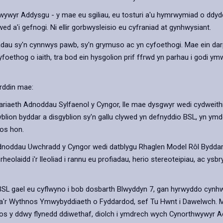
ywyr Addysgu - y mae eu sgiliau, eu tosturi a'u hymrwymiad o ddydd 
ed a'i gefnogi. Ni ellir gorbwysleisio eu cyfraniad at gynhwysiant.
iadau sy'n cynnwys pawb, sy'n grymuso ac yn cyfoethogi. Mae ein da
thog o iaith, tra bod ein hysgolion prif ffrwd yn parhau i godi ym
rddin mae:
arpariaeth Adnoddau Sylfaenol y Cyngor, lle mae dysgwyr wedi cydwei
blion byddar a disgyblion sy'n gallu clywed yn defnyddio BSL, yn ym
os hon.
dnoddau Uwchradd y Cyngor wedi datblygu Rhaglen Model Rôl Byddar
laidd i'r lleoliad i rannu eu profiadau, herio stereoteipiau, ac ysbryd
SL gael eu cyflwyno i bob dosbarth Blwyddyn 7, gan hyrwyddo cynhwysi
 thema'r Wythnos Ymwybyddiaeth o Fyddardod, sef Tu Hwnt i Dawelwc
ros y ddwy flynedd ddiwethaf, diolch i ymdrech wych Cynorthwywyr A