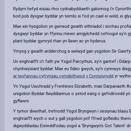
Rydym hefyd eisiau rhoi cydnabyddiaeth galonnog i'n Cynorthw
bod pob dysgwr byddar yn teimlo ei fod yn cael ei weld, ei glyw
Mae ein hysgolion yn gwneud gwaith eithriadol i sicrhau prof
dysgwyr byddar yn ffynnu mewn amgylchedd cefnogol sy'n gyfoe
plant byddar gymryd rhan yn llawn ac yn hyderus.
Ymysg y gwaith ardderchog a welwyd gan ysgolion Sir Gaerfy
Un enghraifft o'r fath yw Ysgol Parcyrhun, sy'n gartref i Dd
chynhwysiant byddar. Mae eu fideo gwych, sy'n cynnwys disgy
ar lwyfannau cyfryngau cymdeithasol y Comisiynydd
yr wythn
Yn Ysgol Uwchradd y Frenhines Elizabeth, mae Darpariaeth A
unigolion Byddar llwyddiannus o ystod eang o gefndiroedd yn rheo
gyflawni.
Y tymor diwethaf, trefnodd Ysgol Bryngwyn i sesiynau blasu B
enghraifft wych o sut y gall ysgolion prif ffrwd gofleidio
digwyddiadau Eisteddfodau ysgol a 'Bryngwyn's Got Talent' d