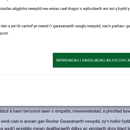
i gydnabod a dathlu diwylliant, iaith a phrofiadau
refniadau ailgylchu newydd neu eisiau cael rhagor o wybodaeth am sut y bydd 
thema eleni, "Tu Hwnt i Dawelwch", yn cyd-fynd yn 
hatgoffa bod cyfathrebu yn llawer mwy na sain a 
arwyddion, ystumiau, cyffwrdd, technoleg, cyswllt l
-lein a yw'ch cartref yn newid i'r gwasanaeth casglu newydd, neu'n parhau i g
ni'n cyfathrebu drwy gysylltu.
post:
Ar draws ein Hawdurdod Lleol, mae gennym y frain
adael yr ysgol, pob un â'i anghenion cyfathrebu, 
hyrwyddo pob dull cyfathrebu, gan gynnwys Iaith 
NEWIDIADAU I GASGLIADAU AILGYLCHU 
Chymorth Iaith Arwyddion, a Chyfathrebu Cyflawn.
deinamig o ddulliau - o leisio a arwyddo i ddyfeis
pwerus ac yn haeddu cydnabyddiaeth.
Wrth wraidd y gwaith hwn mae ein staff ymrodded
Cymwysedig Arbenigol i Blant a Phobl Ifanc Byddar 
won Ymgynghorol Peripatetig yn y Gwasanaeth Namau Synhwyraidd, 
 ddod â haen bersonol iawn o empathi, mewnwelediad, a phrofiad byw 
edi cael ei arwain gan Reolwr Gwasanaeth newydd, sy'n hollol fydd
edi'i wreiddio mewn dealltwriaeth ddilys ac eiriolaeth dros blant b