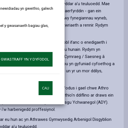
 cyfoethog plant byddar, pobl ifanc fyddar a'u teuluoedd. Mae
y newidiadau yn gweithio, galwch
gryf â gwaith y Cyngor ledled Sir Gaerfyrddin - gan ein
lleferydd. Rydym ni'n cyfathrebu drwy fynegiannau wyneb,
lygad, geiriau ysgrifenedig, a dealltwriaeth a rennir. Rydym
ael y gwasanaeth bagiau glas,
t o gefnogi dros 200 o blant a phobl ifanc o enedigaeth i
hunaniaethau a photensial unigryw eu hunain. Rydym yn
Arwyddion Prydain (BSL), lleferydd, Cymraeg / Saesneg â
A GWASTRAFF YN Y DYFODOL
 I lawer o'n dysgwyr, mae cyfathrebu yn gyfuniad cyfoethog a
iau ac ymddygiad cynorthwyol - pob un yr un mor ddilys,
ig ac arbenigol. Rydym yn hynod ffodus i gael chwe Athro
CAU
yn Sir Gaerfyrddin. Maent yn gweithio'n ddiflino ar draws ein
sydd o fewn ein Tîm Anghenion Dysgu Ychwanegol (ADY).
i'w harbenigedd proffesiynol.
ar eu hun ac yn Athrawes Gymwysedig Arbenigol Disgyblion
yddar a'u teuluoedd.