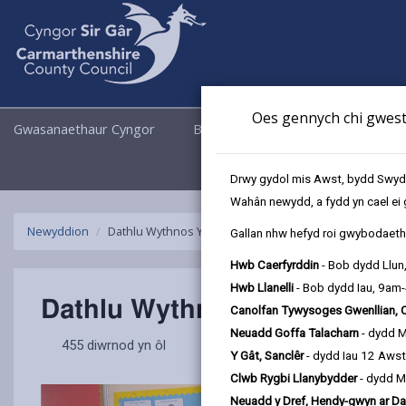
Oes gennych chi gwesti
Gwasanaethaur Cyngor
Busnes
Cyngor a Democrati
Drwy gydol mis Awst, bydd Swyddo
Wahân newydd, a fydd yn cael ei 
Newyddion
Dathlu Wythnos Ymwybyddiaeth o Fyddardod 2025
Gallan nhw hefyd roi gwybodaeth 
Hwb Caerfyrddin
- Bob dydd Llun
Hwb Llanelli
- Bob dydd Iau, 9am
Dathlu Wythnos Ymwybyddia
Canolfan Tywysoges Gwenllian, 
Neuadd Goffa Talacharn
- dydd 
455 diwrnod yn ôl
Y Gât, Sanclêr
- dydd Iau 12 Aws
Clwb Rygbi Llanybydder
- dydd M
Neuadd y Dref, Hendy-gwyn ar Da