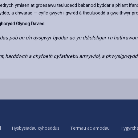
 edrych ymlaen at groesawu teuluoedd babanod byddar a phlant ifanc
yddo, a chwarae — cyfle gwych i gwrdd â theuluoedd a gweithwyr pr
ghorydd Glynog Davies:
dau pob un o'n dysgwyr byddar ac yn ddiolchgar i'n hathrawon 
siant, harddwch a chyfoeth cyfathrebu amrywiol, a phwysigrwyd
d
Hysbysiadau cyhoeddus
Termau ac amodau
Hygyrch