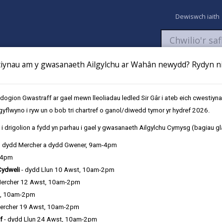
Dewiswch iaith
ynau am y gwasanaeth Ailgylchu ar Wahân newydd? Rydyn ni 
aeth
Newyddion
Fy Nghyfrifon
Talu
Cyflwyno cais
gion Gwastraff ar gael mewn lleoliadau ledled Sir Gâr i ateb eich cwestiyn
gyflwyno i ryw un o bob tri chartref o ganol/diwedd tymor yr hydref 2026.
i drigolion a fydd yn parhau i gael y gwasanaeth Ailgylchu Cymysg (bagiau gl
, dydd Mercher a dydd Gwener, 9am-4pm
-4pm
eth o Fyddardod 2025
Cydweli
- dydd Llun 10 Awst, 10am-2pm
Mercher 12 Awst, 10am-2pm
t, 10am-2pm
ercher 19 Awst, 10am-2pm
Yr Wythnos Ymwybyddiaeth o Fyddardod hon, mae
f
- dydd Llun 24 Awst, 10am-2pm