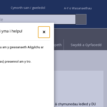
Cymorth sain / gweledol
A-Y o Wasanaethau
yma i helpu!
×
Rhoi gwybod
Hawliwch bopeth
Swyddi a Gyrfaoedd
au am y gwasanaeth Ailgylchu ar
as) presennol am y tro.
 Cyngor Sir Caerfyrddin yn ymuno â chymunedau ledled y DU