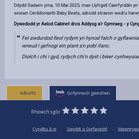
Ddydd Sadwrn yma, 10 Mai 2025, mae Llyfrgell Caerfyrddin yn
sesiwn Cerddoriaeth Baby Beats, adrodd straeon wedi'u harw
Dywedodd yr Aelod Cabinet dros Addysg a'r Gymraeg - y Cyn
Fel awdurdod lleol rydym yn hynod falch o gyflawnia
wneud i gefnogi ein plant a'n pobl ifanc.
Diolch i chi i gyd, rydych chi'n dyst i bŵer cynhwy
Adborth
Gofynnwch gwestiwn
0
1
2
3
4
5
Rhowch sgôr
Stars
SUBMIT
Star
Stars
Stars
Stars
Stars
RATING
Cysylltu â ni
Swyddi a Gyrfaoedd
Mewnryw